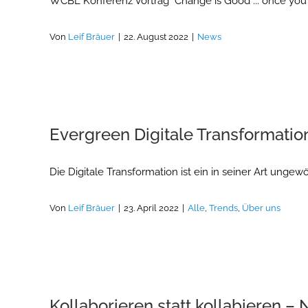
WCBL Konferenz Vortrag "Change is Good ... once you
Von
Leif Bräuer
|
22. August 2022
|
News
Evergreen Digitale Transformatio
Die Digitale Transformation ist ein in seiner Art ungew
Von
Leif Bräuer
|
23. April 2022
|
Alle
,
Trends
,
Über uns
Kollaborieren statt kollabieren – 