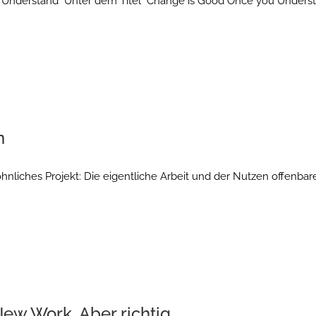
 Understand" Unter dem Titel "Change is Good Once you Underst
n
öhnliches Projekt: Die eigentliche Arbeit und der Nutzen offenbar
New Work. Aber richtig.